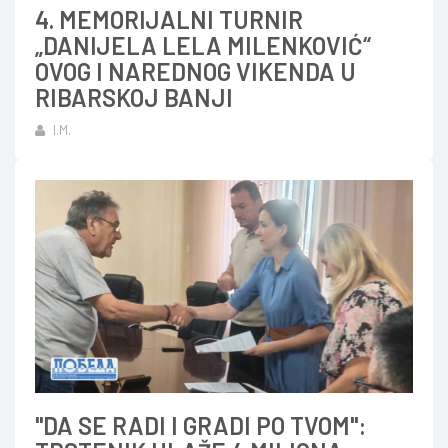
4. MEMORIJALNI TURNIR
„DANIJELA LELA MILENKOVIĆ“
OVOG I NAREDNOG VIKENDA U
RIBARSKOJ BANJI
I.M.
"DA SE RADI I GRADI PO TVOM":