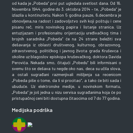
od kada je „Pobeda“ prvi put ugledala svetlost dana. Od 16.
Novembra 1944. godine do 3. oktobra 2014 – te, „Pobeda“ je
izlazila u kontinuitetu. Nakon 5 godina pauze, 6.decembra je
obnovljena,na radost i zadovoljstvo svih koji poštuju i cene
pisanu reč, miris novinskog papira i listanje stranica. Uz
entuzijazam i profesionalnu orijentaciju uređivačkog tima i
brojnih saradnika „Pobeda“ će na 24 strane beležiti sva
dešavanja iz oblasti društvenog, kulturnog, obrazovnog,
zdravstvenog, političkog i javnog života grada Kruševca i
okoline uz blagoslov episkopa kruševačkog, doktora Davida
Perovića. Nekada smo, čitajući „Pobedu“ bili informisani o
svemu što se dešava tu negde oko nas, deca su učila slova,
a ostali sugrađani razmenjivali mišljenja sa recenicom
„Pobeda piše o tome, da li si procitao“, a tako će biti sada i
ubuduće. Uz elektronske medije, u novinskom formatu,
„Pobeda“ je još jedna u nizu servisa sugrađanima koja će po
pristupačnoj ceni biti dostupna čitaocima od 7 do 77 godina.
Medijska podrška