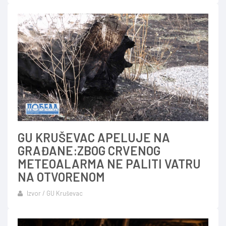
GU KRUŠEVAC APELUJE NA
GRAĐANE:ZBOG CRVENOG
METEOALARMA NE PALITI VATRU
NA OTVORENOM
Izvor / GU Kruševac