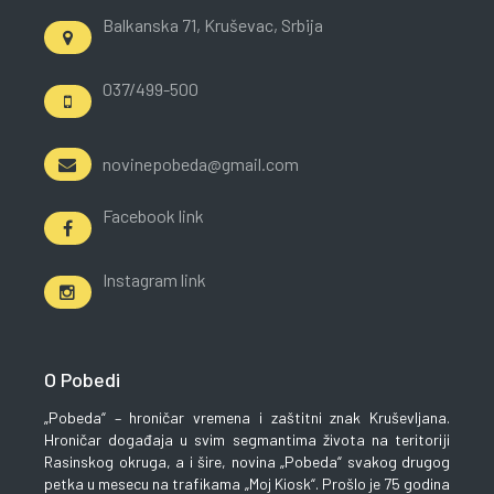
Balkanska 71, Kruševac, Srbija
037/499-500
novinepobeda@gmail.com
Facebook link
Instagram link
O Pobedi
„Pobeda“ – hroničar vremena i zaštitni znak Kruševljana.
Hroničar događaja u svim segmantima života na teritoriji
Rasinskog okruga, a i šire, novina „Pobeda“ svakog drugog
petka u mesecu na trafikama „Moj Kiosk“. Prošlo je 75 godina