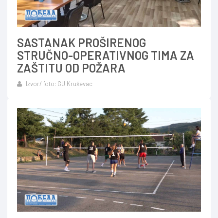
SASTANAK PROŠIRENOG
STRUČNO-OPERATIVNOG TIMA ZA
ZAŠTITU OD POŽARA
Izvor/ foto: GU Kruševac