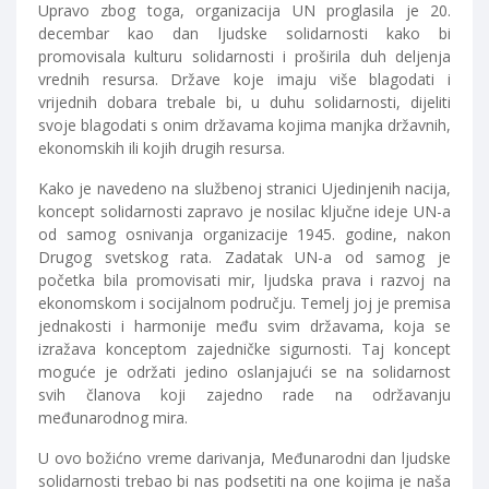
Upravo zbog toga, organizacija UN proglasila je 20.
decembar kao dan ljudske solidarnosti kako bi
promovisala kulturu solidarnosti i proširila duh deljenja
vrednih resursa. Države koje imaju više blagodati i
vrijednih dobara trebale bi, u duhu solidarnosti, dijeliti
svoje blagodati s onim državama kojima manjka državnih,
ekonomskih ili kojih drugih resursa.
Kako je navedeno na službenoj stranici Ujedinjenih nacija,
koncept solidarnosti zapravo je nosilac ključne ideje UN-a
od samog osnivanja organizacije 1945. godine, nakon
Drugog svetskog rata. Zadatak UN-a od samog je
početka bila promovisati mir, ljudska prava i razvoj na
ekonomskom i socijalnom području. Temelj joj je premisa
jednakosti i harmonije među svim državama, koja se
izražava konceptom zajedničke sigurnosti. Taj koncept
moguće je održati jedino oslanjajući se na solidarnost
svih članova koji zajedno rade na održavanju
međunarodnog mira.
U ovo božićno vreme darivanja, Međunarodni dan ljudske
solidarnosti trebao bi nas podsetiti na one kojima je naša