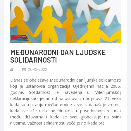
MEĐUNARODNI DAN LJUDSKE
SOLIDARNOSTI
20-12-2022
Danas se obeležava Međunarodni dan ljudske solidarnosti
koji je ustanovila organizacija Ujedinjenih nacija 2006.
godine. Solidarnost je navedena u Milenijumskoj
deklaraciji kao jedan od najosnovnijih pojmova 21. veka
kada su u pitanju međunarodne veze. U današnje vreme,
kada sve više raste nejednakost u posedovanju resursa
među državama i kada se svet globalizuje na svim
nivoima, važnost solidarnosti veća je no ikada pre.