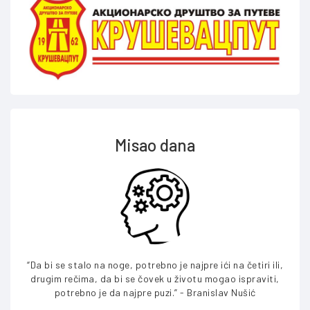
Misao dana
“Da bi se stalo na noge, potrebno je najpre ići na četiri ili,
“Ne p
drugim rečima, da bi se čovek u životu mogao ispraviti,
v
potrebno je da najpre puzi.” - Branislav Nušić