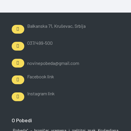
Balkanska 71, Kruševac, Srbija
037/499-500
novinepobeda@gmail.com
Facebook link
Instagram link
O Pobedi
„Pobeda“ – hroničar vremena i zaštitni znak Kruševljana.