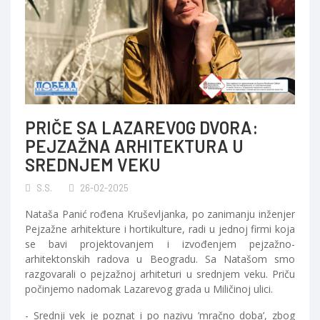
PRIČE SA LAZAREVOG DVORA:
PEJZAŽNA ARHITEKTURA U
SREDNJEM VEKU
S.S.
26-02-2025
Nataša Panić rođena Kruševljanka, po zanimanju inženjer
Pejzažne arhitekture i hortikulture, radi u jednoj firmi koja
se bavi projektovanjem i izvođenjem pejzažno-
arhitektonskih radova u Beogradu. Sa Natašom smo
razgovarali o pejzažnoj arhiteturi u srednjem veku. Priču
počinjemo nadomak Lazarevog grada u Miličinoj ulici.
- Srednji vek je poznat i po nazivu ’mračno doba’, zbog