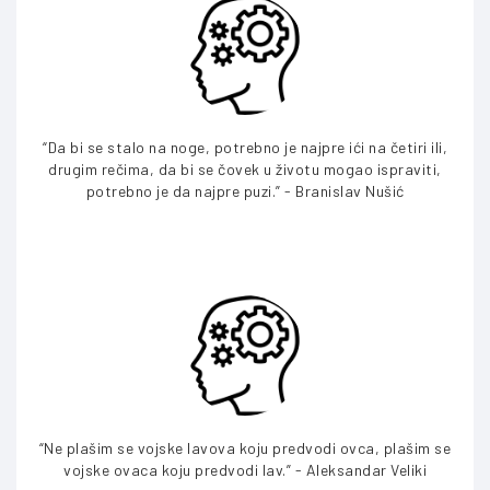
“Da bi se stalo na noge, potrebno je najpre ići na četiri ili,
drugim rečima, da bi se čovek u životu mogao ispraviti,
potrebno je da najpre puzi.” - Branislav Nušić
“Ne plašim se vojske lavova koju predvodi ovca, plašim se
vojske ovaca koju predvodi lav.” - Aleksandar Veliki