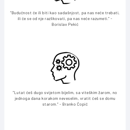
“Budućnost će ili biti kao sadašnjost, pa nas neće trebati,
ili će se od nje razlikovati, pa nas neće razumeti.” -
Borislav Pekić
“Lutat ćeš dugo svijetom bijelim, sa viteškim žarom, no
jednoga dana korakom neveselim, vratit ćeš se domu
starom.” - Branko Ćopić