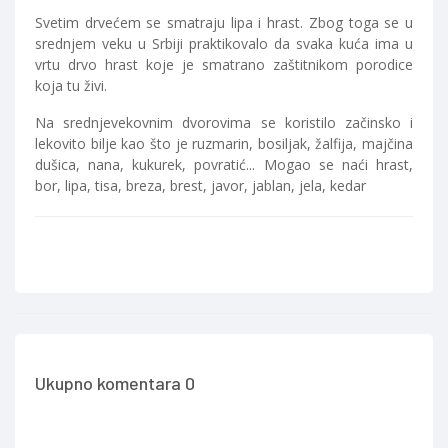
Svetim drvećem se smatraju lipa i hrast. Zbog toga se u
srednjem veku u Srbiji praktikovalo da svaka kuća ima u
vrtu drvo hrast koje je smatrano zaštitnikom porodice
koja tu živi.
Na srednjevekovnim dvorovima se koristilo začinsko i
lekovito bilje kao što je ruzmarin, bosiljak, žalfija, majčina
dušica, nana, kukurek, povratić... Mogao se naći hrast,
bor, lipa, tisa, breza, brest, javor, jablan, jela, kedar
Ukupno komentara 0