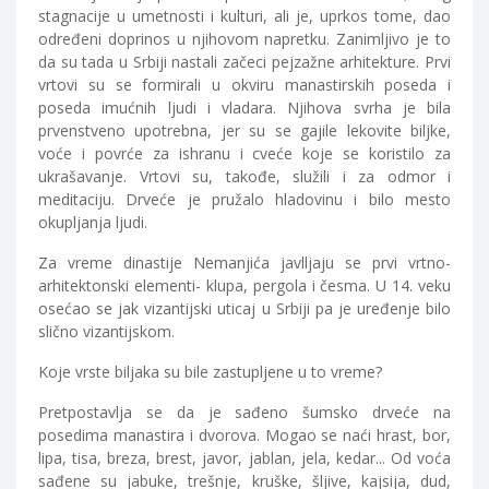
stagnacije u umetnosti i kulturi, ali je, uprkos tome, dao
određeni doprinos u njihovom napretku. Zanimljivo je to
da su tada u Srbiji nastali začeci pejzažne arhitekture. Prvi
vrtovi su se formirali u okviru manastirskih poseda i
poseda imućnih ljudi i vladara. Njihova svrha je bila
prvenstveno upotrebna, jer su se gajile lekovite biljke,
voće i povrće za ishranu i cveće koje se koristilo za
ukrašavanje. Vrtovi su, takođe, služili i za odmor i
meditaciju. Drveće je pružalo hladovinu i bilo mesto
okupljanja ljudi.
Za vreme dinastije Nemanjića javlljaju se prvi vrtno-
arhitektonski elementi- klupa, pergola i česma. U 14. veku
osećao se jak vizantijski uticaj u Srbiji pa je uređenje bilo
slično vizantijskom.
Koje vrste biljaka su bile zastupljene u to vreme?
Pretpostavlja se da je sađeno šumsko drveće na
posedima manastira i dvorova. Mogao se naći hrast, bor,
lipa, tisa, breza, brest, javor, jablan, jela, kedar... Od voća
sađene su jabuke, trešnje, kruške, šljive, kajsija, dud,