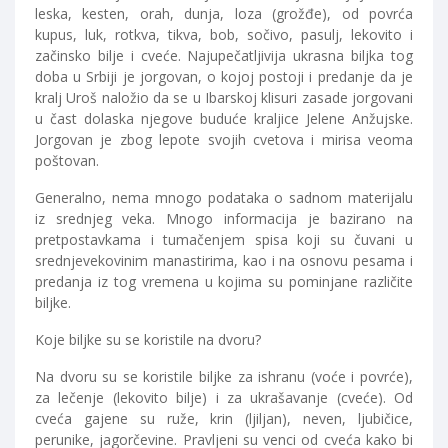
leska, kesten, orah, dunja, loza (grožđe), od povrća
kupus, luk, rotkva, tikva, bob, sočivo, pasulj, lekovito i
začinsko bilje i cveće. Najupečatljivija ukrasna biljka tog
doba u Srbiji je jorgovan, o kojoj postoji i predanje da je
kralj Uroš naložio da se u Ibarskoj klisuri zasade jorgovani
u čast dolaska njegove buduće kraljice Jelene Anžujske.
Jorgovan je zbog lepote svojih cvetova i mirisa veoma
poštovan.
Generalno, nema mnogo podataka o sadnom materijalu
iz srednjeg veka. Mnogo informacija je bazirano na
pretpostavkama i tumačenjem spisa koji su čuvani u
srednjevekovinim manastirima, kao i na osnovu pesama i
predanja iz tog vremena u kojima su pominjane različite
biljke.
Koje biljke su se koristile na dvoru?
Na dvoru su se koristile biljke za ishranu (voće i povrće),
za lečenje (lekovito bilje) i za ukrašavanje (cveće). Od
cveća gajene su ruže, krin (ljiljan), neven, ljubičice,
perunike, jagorčevine. Pravljeni su venci od cveća kako bi