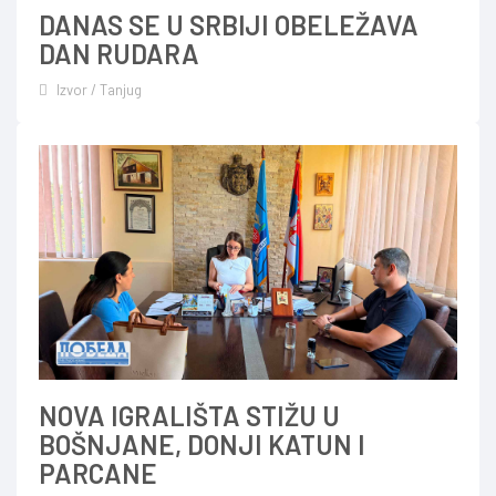
DANAS SE U SRBIJI OBELEŽAVA
DAN RUDARA
Izvor / Tanjug
NOVA IGRALIŠTA STIŽU U
BOŠNJANE, DONJI KATUN I
PARCANE