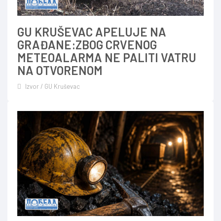
GU KRUŠEVAC APELUJE NA
GRAĐANE:ZBOG CRVENOG
METEOALARMA NE PALITI VATRU
NA OTVORENOM
Izvor / GU Kruševac