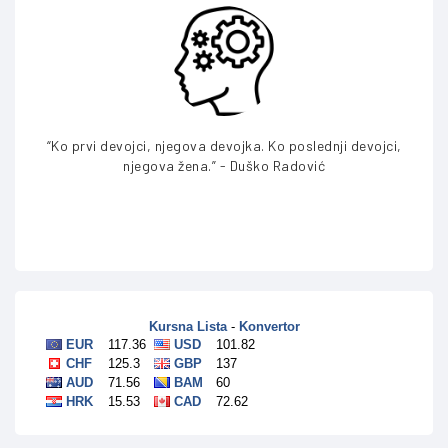
“Ko prvi devojci, njegova devojka. Ko poslednji devojci,
njegova žena.” - Duško Radović