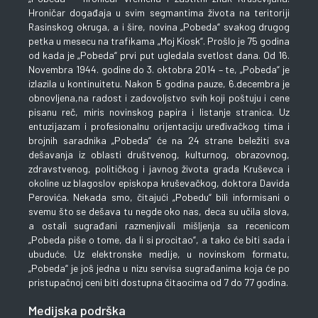
Hroničar događaja u svim segmantima života na teritoriji
Rasinskog okruga, a i šire, novina „Pobeda“ svakog drugog
petka u mesecu na trafikama „Moj Kiosk“. Prošlo je 75 godina
od kada je „Pobeda“ prvi put ugledala svetlost dana. Od 16.
Novembra 1944. godine do 3. oktobra 2014 – te, „Pobeda“ je
izlazila u kontinuitetu. Nakon 5 godina pauze, 6.decembra je
obnovljena,na radost i zadovoljstvo svih koji poštuju i cene
pisanu reč, miris novinskog papira i listanje stranica. Uz
entuzijazam i profesionalnu orijentaciju uređivačkog tima i
brojnih saradnika „Pobeda“ će na 24 strane beležiti sva
dešavanja iz oblasti društvenog, kulturnog, obrazovnog,
zdravstvenog, političkog i javnog života grada Kruševca i
okoline uz blagoslov episkopa kruševačkog, doktora Davida
Perovića. Nekada smo, čitajući „Pobedu“ bili informisani o
svemu što se dešava tu negde oko nas, deca su učila slova,
a ostali sugrađani razmenjivali mišljenja sa recenicom
„Pobeda piše o tome, da li si procitao“, a tako će biti sada i
ubuduće. Uz elektronske medije, u novinskom formatu,
„Pobeda“ je još jedna u nizu servisa sugrađanima koja će po
pristupačnoj ceni biti dostupna čitaocima od 7 do 77 godina.
Medijska podrška