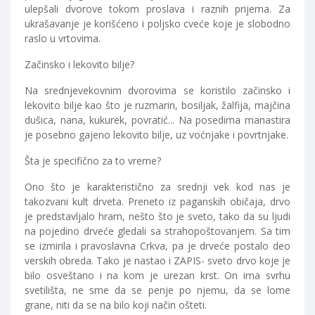
ulepšali dvorove tokom proslava i raznih prijema. Za
ukrašavanje je korišćeno i poljsko cveće koje je slobodno
raslo u vrtovima.
Začinsko i lekovito bilje?
Na srednjevekovnim dvorovima se koristilo začinsko i
lekovito bilje kao što je ruzmarin, bosiljak, žalfija, majčina
dušica, nana, kukurek, povratić... Na posedima manastira
je posebno gajeno lekovito bilje, uz voćnjake i povrtnjake.
Šta je specifično za to vreme?
Ono što je karakteristično za srednji vek kod nas je
takozvani kult drveta. Preneto iz paganskih običaja, drvo
je predstavljalo hram, nešto što je sveto, tako da su ljudi
na pojedino drveće gledali sa strahopoštovanjem. Sa tim
se izmirila i pravoslavna Crkva, pa je drveće postalo deo
verskih obreda. Tako je nastao i ZAPIS- sveto drvo koje je
bilo osveštano i na kom je urezan krst. On ima svrhu
svetilišta, ne sme da se penje po njemu, da se lome
grane, niti da se na bilo koji način ošteti.