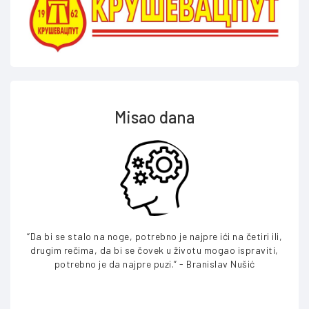
Misao dana
“Da bi se stalo na noge, potrebno je najpre ići na četiri ili,
“Ne p
drugim rečima, da bi se čovek u životu mogao ispraviti,
v
potrebno je da najpre puzi.” - Branislav Nušić