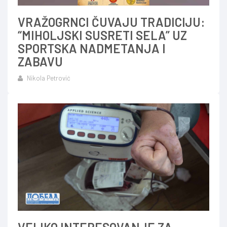
VRAŽOGRNCI ČUVAJU TRADICIJU:
“MIHOLJSKI SUSRETI SELA” UZ
SPORTSKA NADMETANJA I
ZABAVU
Nikola Petrović