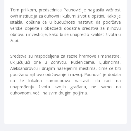
Tom prilikom, predsednica Paunović je naglasila važnost
ovih institucija za duhovni i kulturni život u opštini. Kako je
istakla, opština će u budućnosti nastaviti da podržava
verske objekte i obezbedi dodatna sredstva za njihovu
obnovu i investicije, kako bi se unapredio kvalitet života u
župi.
Sredstva su raspodeljena za razne hramove i manastire,
uključujući one u Zdravcu, Rudenicama, Ljubincima,
Aleksandrovcu i drugim naseljenim mestima, čime će biti
podržano njihovo održavanje i razvoj. Paunović je dodala
da će lokalna samouprava nastaviti da radi na
unapređenju života svojih građana, ne samo na
duhovnom, već i na svim drugim poljima.