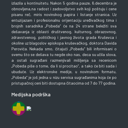
izlazila u kontinuitetu. Nakon 5 godina pauze, 6.decembra je
obnovljena,na radost i zadovoljstvo svih koji poštuju i cene
pisanu reč, miris novinskog papira i listanje stranica. Uz
entuzijazam i profesionalnu orijentaciju uređivačkog tima i
brojnih saradnika „Pobeda“ će na 24 strane beležiti sva
dešavanja iz oblasti društvenog, kulturnog, obrazovnog,
zdravstvenog, političkog i javnog života grada Kruševca i
okoline uz blagoslov episkopa kruševačkog, doktora Davida
Perovića. Nekada smo, čitajući „Pobedu“ bili informisani o
svemu što se dešava tu negde oko nas, deca su učila slova,
a ostali sugrađani razmenjivali mišljenja sa recenicom
„Pobeda piše o tome, da li si procitao“, a tako će biti sada i
ubuduće. Uz elektronske medije, u novinskom formatu,
„Pobeda“ je još jedna u nizu servisa sugrađanima koja će po
pristupačnoj ceni biti dostupna čitaocima od 7 do 77 godina.
Medijska podrška