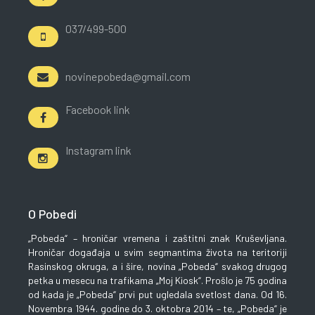
037/499-500
novinepobeda@gmail.com
Facebook link
Instagram link
O Pobedi
„Pobeda“ – hroničar vremena i zaštitni znak Kruševljana.
Hroničar događaja u svim segmantima života na teritoriji
Rasinskog okruga, a i šire, novina „Pobeda“ svakog drugog
petka u mesecu na trafikama „Moj Kiosk“. Prošlo je 75 godina
od kada je „Pobeda“ prvi put ugledala svetlost dana. Od 16.
Novembra 1944. godine do 3. oktobra 2014 – te, „Pobeda“ je