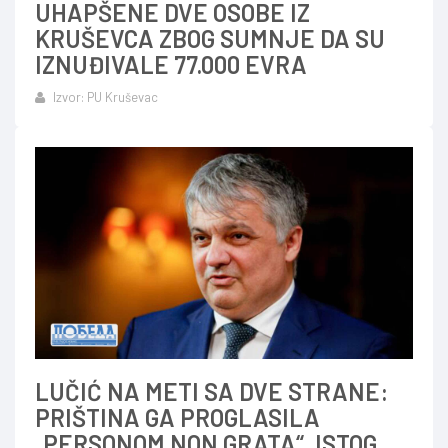
UHAPŠENE DVE OSOBE IZ
KRUŠEVCA ZBOG SUMNJE DA SU
IZNUĐIVALE 77.000 EVRA
Izvor: PU Kruševac
LUČIĆ NA METI SA DVE STRANE:
PRIŠTINA GA PROGLASILA
„PERSONOM NON GRATA“, ISTOG