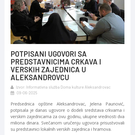
POTPISANI UGOVORI SA
PREDSTAVNICIMA CRKAVA I
VERSKIH ZAJEDNICA U
ALEKSANDROVCU
Izvor: Informativna služba Doma kulture Aleksandrovac
09-06-2025
Predsednica opštine Aleksandrovac, Jelena Paunović,
potpisala je danas ugovore o dodeli sredstava crkvama i
verskim zajednicama za ovu godinu, ukupne vrednosti dva
miliona dinara. Svečanom uručenju ugovora prisustvovali
su predstavnici lokalnih verskih zajednica i hramova.