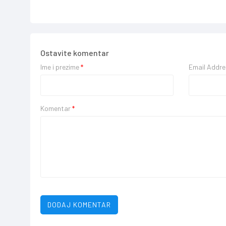
Ostavite komentar
Ime i prezime
*
Email Addr
Komentar
*
DODAJ KOMENTAR