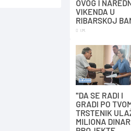
OVOG I NARED
VIKENDA U
RIBARSKOJ BA
I.M.
"DA SE RADI I
GRADI PO TVOM
TRSTENIK ULA
MILIONA DINAR
PROJEKTE