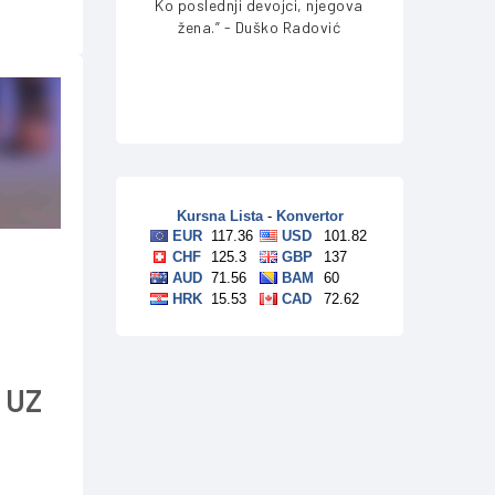
Ko poslednji devojci, njegova
žena.” - Duško Radović
 UZ