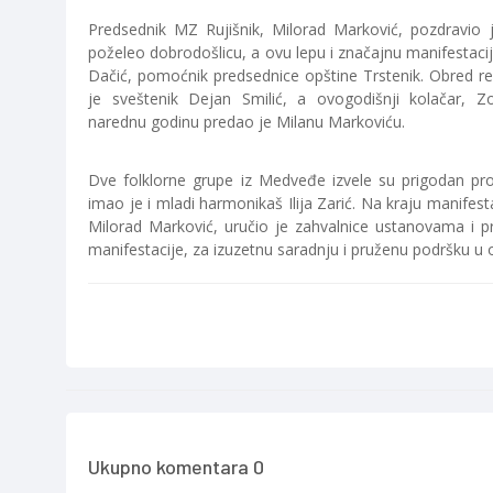
Predsednik MZ Rujišnik, Milorad Marković, pozdravio 
poželeo dobrodošlicu, a ovu lepu i značajnu manifestacij
Dačić, pomoćnik predsednice opštine Trstenik. Obred re
je sveštenik Dejan Smilić, a ovogodišnji kolačar, Z
narednu godinu predao je Milanu Markoviću.
Dve folklorne grupe iz Medveđe izvele su prigodan p
imao je i mladi harmonikaš Ilija Zarić. Na kraju manifest
Milorad Marković, uručio je zahvalnice ustanovama i pr
manifestacije, za izuzetnu saradnju i pruženu podršku u o
Ukupno komentara 0