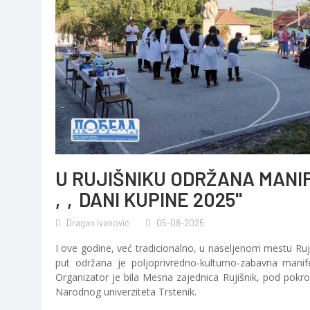
U RUJIŠNIKU ODRŽANA MANI
‚‚DANI KUPINE 2025''
Dragan Ivanović
05-08-2025
I ove godine, već tradicionalno, u naseljenom mestu Ruji
put održana je poljoprivredno-kulturno-zabavna manif
Organizator je bila Mesna zajednica Rujišnik, pod pokrov
Narodnog univerziteta Trstenik.