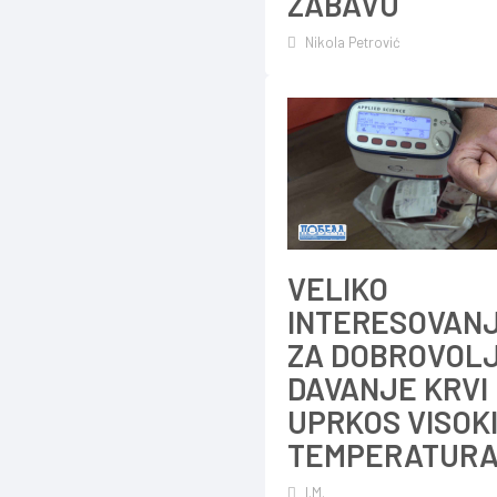
ZABAVU
Nikola Petrović
VELIKO
INTERESOVAN
ZA DOBROVOL
DAVANJE KRVI
UPRKOS VISOK
TEMPERATUR
I.M.