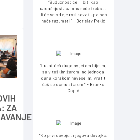
“Budućnost će ili biti kao
sadašnjost, pa nas neće trebati,
ili će se od nje razlikovati, pa nas
neće razumeti.” - Borislav Pekić
“Lutat ćeš dugo svijetom bijelim,
sa viteškim žarom, no jednoga
dana korakom neveselim, vratit
ćeš se domu starom.” - Branko
Ćopić
OVIH
: ZA
AVANJE
“Ko prvi devojci, njegova devojka.