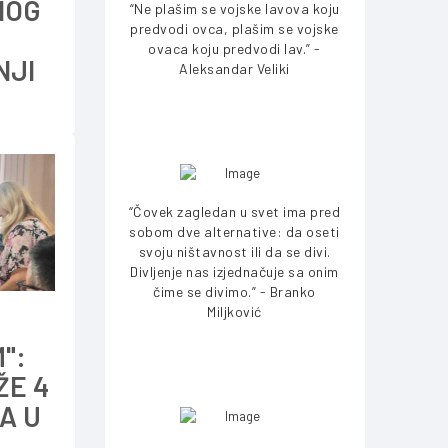
NOG
“Ne plašim se vojske lavova koju
predvodi ovca, plašim se vojske
ovaca koju predvodi lav.” -
NJI
Aleksandar Veliki
“Čovek zagledan u svet ima pred
sobom dve alternative: da oseti
svoju ništavnost ili da se divi.
Divljenje nas izjednačuje sa onim
čime se divimo.” - Branko
Miljković
":
ŽE 4
A U