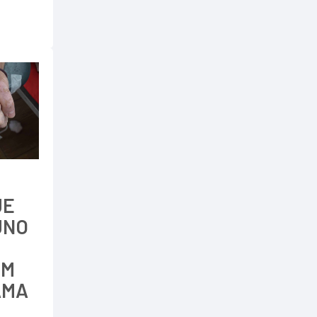
JE
JNO
IM
AMA