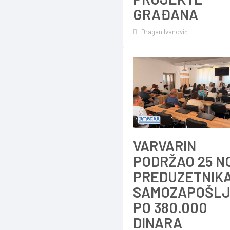
GRAĐANA
Dragan Ivanović
VARVARIN
PODRŽAO 25 N
PREDUZETNIKA
SAMOZAPOŠLJ
PO 380.000
DINARA