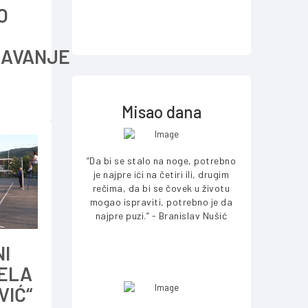
O
AVANJE
Misao dana
“Da bi se stalo na noge, potrebno
je najpre ići na četiri ili, drugim
rečima, da bi se čovek u životu
mogao ispraviti, potrebno je da
najpre puzi.” - Branislav Nušić
NI
JELA
VIĆ“