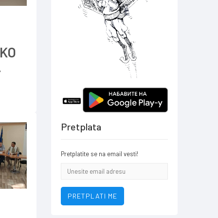
OKO
A
Pretplata
Pretplatite se na email vesti!
Email
addresa
PRETPLATI ME