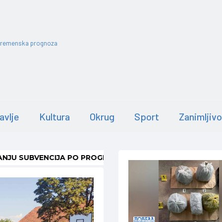
remenska prognoza
avlje
Kultura
Okrug
Sport
Zanimljivo
VENCIJA PO PROGRAMU SAMOZAPOŠLJAVANJE 2026.
PRIKAŽI
-
OPŠ
IZDVOJENO