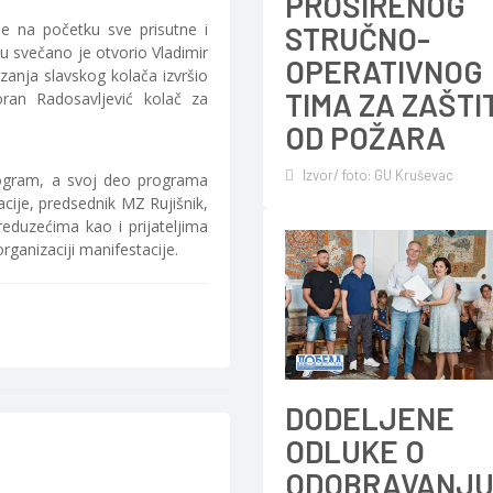
PROŠIRENOG
je na početku sve prisutne i
STRUČNO-
u svečano je otvorio Vladimir
OPERATIVNOG
zanja slavskog kolača izvršio
TIMA ZA ZAŠTI
oran Radosavljević kolač za
OD POŽARA
Izvor/ foto: GU Kruševac
rogram, a svoj deo programa
acije, predsednik MZ Rujišnik,
eduzećima kao i prijateljima
rganizaciji manifestacije.
DODELJENE
ODLUKE O
ODOBRAVANJ