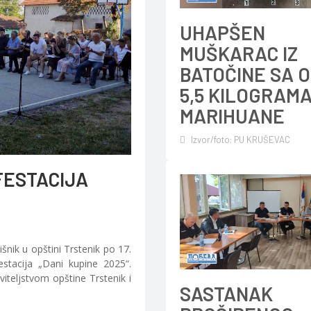
UHAPŠEN
MUŠKARAC IZ
BATOČINE SA 
5,5 KILOGRAM
MARIHUANE
Izvor/foto: PU KRUŠEVAC
FESTACIJA
šnik u opštini Trstenik po 17.
estacija „Dani kupine 2025“.
iteljstvom opštine Trstenik i
SASTANAK