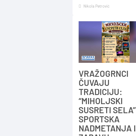
Nikola Petrović
VRAŽOGRNCI
ČUVAJU
TRADICIJU:
“MIHOLJSKI
SUSRETI SELA”
SPORTSKA
NADMETANJA I