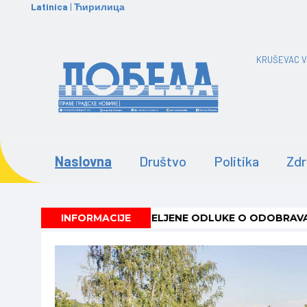
Latinica
|
Ћирилица
KRUŠEVAC V
Naslovna
Društvo
Politika
Zdr
U OD POŽARA
INFORMACIJE
-
DODELJENE ODLUKE O ODOBRAVANJU SUB