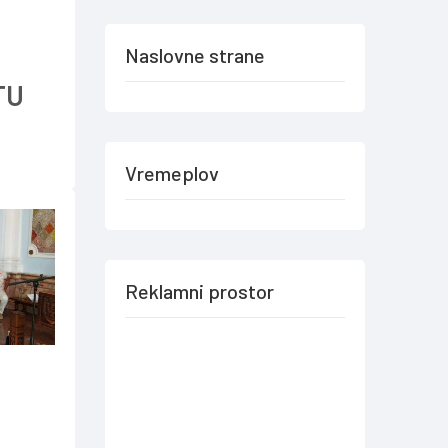
Naslovne strane
TU
Vremeplov
Reklamni prostor
U