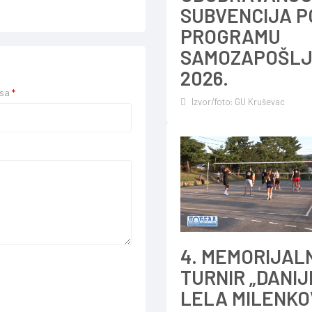
SUBVENCIJA P
PROGRAMU
SAMOZAPOŠLJ
2026.
esa
*
Izvor/foto: GU Kruševac
4. MEMORIJAL
TURNIR „DANI
LELA MILENKO