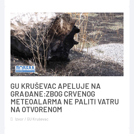
GU KRUŠEVAC APELUJE NA
GRAĐANE:ZBOG CRVENOG
METEOALARMA NE PALITI VATRU
NA OTVORENOM
Izvor / GU Kruševac