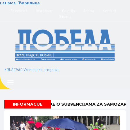
Latinica
|
Ћирилица
KRUŠEVAC Vremenska prognoza
Toggle
navigation
UČUJE ODLUKE O SUBVENCIJAMA ZA SAMOZAPOŠLJAVANJ
INFORMACIJE