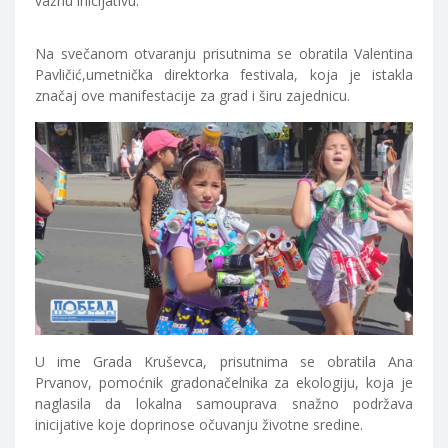
važnu inicijativu.
Na svečanom otvaranju prisutnima se obratila Valentina
Pavličić,umetnička direktorka festivala, koja je istakla
značaj ove manifestacije za grad i širu zajednicu.
U ime Grada Kruševca, prisutnima se obratila Ana
Prvanov, pomoćnik gradonačelnika za ekologiju, koja je
naglasila da lokalna samouprava snažno podržava
inicijative koje doprinose očuvanju životne sredine.