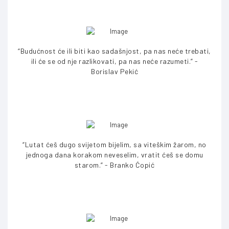
“Budućnost će ili biti kao sadašnjost, pa nas neće trebati,
ili će se od nje razlikovati, pa nas neće razumeti.” -
Borislav Pekić
“Lutat ćeš dugo svijetom bijelim, sa viteškim žarom, no
jednoga dana korakom neveselim, vratit ćeš se domu
starom.” - Branko Ćopić