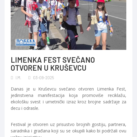
LIMENKA FEST SVEČANO
OTVOREN U KRUŠEVCU
I.M.
03-09-2025
Danas je u Kruševcu svečano otvoren Limenka Fest,
jedinstvena manifestacija koja promoviše reciklažu,
ekološku svest i umetnički izraz kroz brojne sadržaje za
decu i odrasle.
Festival je otvoren uz prisustvo brojnih gostiju, partnera,
saradnika i građana koji su se okupili kako bi podržali ovu