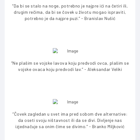
“Da bi se stalo na noge, potrebno je najpre ići na četiri ili,
drugim rečima, da bi se čovek u životu mogao ispraviti,
potrebno je da najpre puzi.” - Branislav Nušić
“Ne plašim se vojske lavova koju predvodi ovca, plašim se
vojske ovaca koju predvodi lav.” - Aleksandar Veliki
“Čovek zagledan u svet ima pred sobom dve alternative:
da oseti svoju ništavnost ili da se divi. Divljenje nas
izjednačuje sa onim čime se divimo.” - Branko Miljković