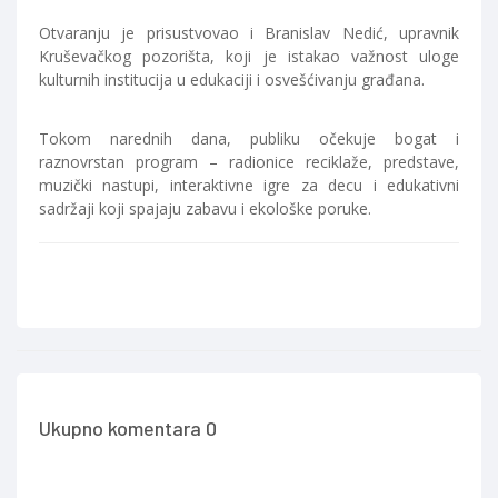
Otvaranju je prisustvovao i Branislav Nedić, upravnik
Kruševačkog pozorišta, koji je istakao važnost uloge
kulturnih institucija u edukaciji i osvešćivanju građana.
Tokom narednih dana, publiku očekuje bogat i
raznovrstan program – radionice reciklaže, predstave,
muzički nastupi, interaktivne igre za decu i edukativni
sadržaji koji spajaju zabavu i ekološke poruke.
Ukupno komentara 0