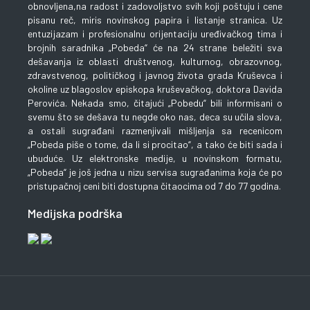
obnovljena,na radost i zadovoljstvo svih koji poštuju i cene
pisanu reč, miris novinskog papira i listanje stranica. Uz
entuzijazam i profesionalnu orijentaciju uređivačkog tima i
brojnih saradnika „Pobeda“ će na 24 strane beležiti sva
dešavanja iz oblasti društvenog, kulturnog, obrazovnog,
zdravstvenog, političkog i javnog života grada Kruševca i
okoline uz blagoslov episkopa kruševačkog, doktora Davida
Perovića. Nekada smo, čitajući „Pobedu“ bili informisani o
svemu što se dešava tu negde oko nas, deca su učila slova,
a ostali sugrađani razmenjivali mišljenja sa recenicom
„Pobeda piše o tome, da li si procitao“, a tako će biti sada i
ubuduće. Uz elektronske medije, u novinskom formatu,
„Pobeda“ je još jedna u nizu servisa sugrađanima koja će po
pristupačnoj ceni biti dostupna čitaocima od 7 do 77 godina.
Medijska podrška