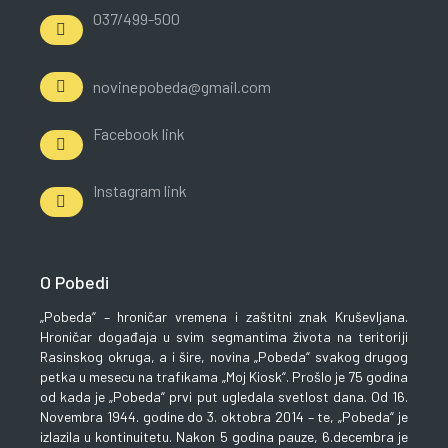
037/499-500
novinepobeda@gmail.com
Facebook link
Instagram link
O Pobedi
„Pobeda“ – hroničar vremena i zaštitni znak Kruševljana.
Hroničar događaja u svim segmantima života na teritoriji
Rasinskog okruga, a i šire, novina „Pobeda“ svakog drugog
petka u mesecu na trafikama „Moj Kiosk“. Prošlo je 75 godina
od kada je „Pobeda“ prvi put ugledala svetlost dana. Od 16.
Novembra 1944. godine do 3. oktobra 2014 – te, „Pobeda“ je
izlazila u kontinuitetu. Nakon 5 godina pauze, 6.decembra je