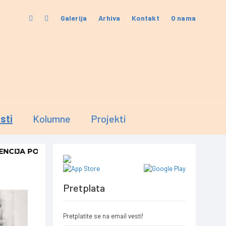
Galerija
Arhiva
Kontakt
O nama
sti
Kolumne
Projekti
 PO PROGRAMU SAMOZAPOŠLJAVANJE 2026.
PRIKAŽI
-
OPŠTA BOLN
IZDVOJENO
Pretplata
Pretplatite se na email vesti!