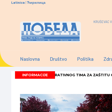
Latinica
|
Ћирилица
KRUŠEVAC V
Naslovna
Društvo
Politika
Zdr
RENOG STRUČNO-OPERATIVNOG TIMA ZA ZAŠTITU OD PO
INFORMACIJE