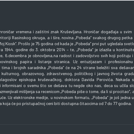
hroničar vremena i zaštitni znak Kruševljana. Hroničar događaja u svi
eritoriji Rasinskog okruga, a i šire, novina „Pobeda“ svakog drugog petka
oj Kiosk“. Prošlo je 75 godina od kada je „Pobeda“ prvi put ugledala svet
a 1944. godine do 3. oktobra 2014 – te, „Pobeda“ je izlazila u kontinuit
e, 6.decembra je obnovljena,na radost i zadovoljstvo svih koji poštuju i
novinskog papira i listanje stranica. Uz entuzijazam i profesionalnu 
 tima i brojnih saradnika „Pobeda“ će na 24 strane beležiti sva dešavanj
 kulturnog, obrazovnog, zdravstvenog, političkog i javnog života grad
 blagoslov episkopa kruševačkog, doktora Davida Perovića. Nekada sm
li informisani o svemu što se dešava tu negde oko nas, deca su učila slo
zmenjivali mišljenja sa recenicom „Pobeda piše o tome, da li si procitao“, a
uće. Uz elektronske medije, u novinskom formatu, „Pobeda“ je još jedna u 
koja će po pristupačnoj ceni biti dostupna čitaocima od 7 do 77 godina.