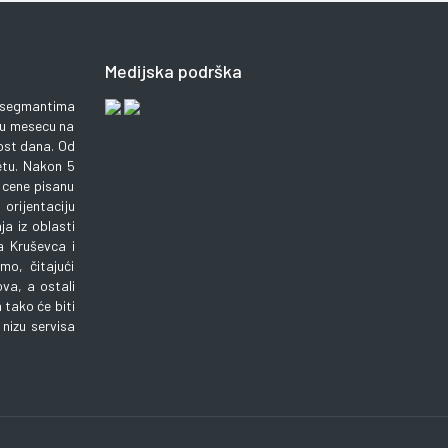
Medijska podrška
m segmantima
 u mesecu na
lost dana. Od
etu. Nakon 5
 cene pisanu
orijentaciju
a iz oblasti
a Kruševca i
o, čitajući
va, a ostali
 tako će biti
nizu servisa