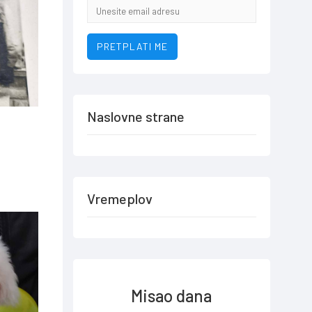
Email
addresa
PRETPLATI ME
Naslovne strane
Vremeplov
Misao dana