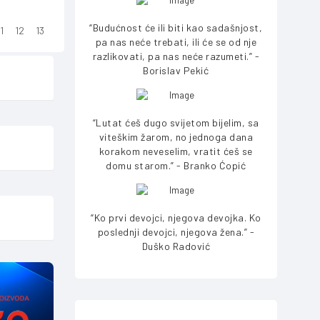
“Budućnost će ili biti kao sadašnjost,
1
12
13
pa nas neće trebati, ili će se od nje
razlikovati, pa nas neće razumeti.” -
Borislav Pekić
“Lutat ćeš dugo svijetom bijelim, sa
viteškim žarom, no jednoga dana
korakom neveselim, vratit ćeš se
domu starom.” - Branko Ćopić
“Ko prvi devojci, njegova devojka. Ko
poslednji devojci, njegova žena.” -
Duško Radović