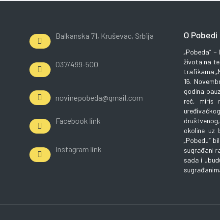
O Pobedi
Balkanska 71, Kruševac, Srbija
„Pobeda“ – 
života na t
037/499-500
trafikama „M
16. Novembr
godina pauz
novinepobeda@gmail.com
reč, miris 
uređivačkog
Facebook link
društvenog,
okoline uz
„Pobedu“ bi
Instagram link
sugrađani ra
sada i ubud
sugrađanima 