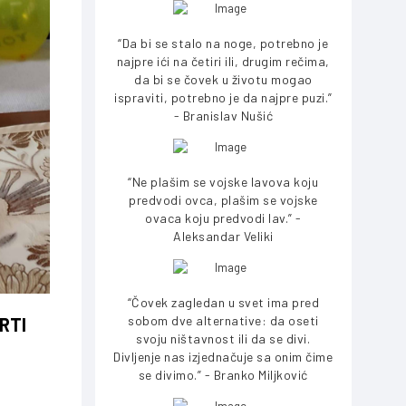
“Da bi se stalo na noge, potrebno je
najpre ići na četiri ili, drugim rečima,
da bi se čovek u životu mogao
ispraviti, potrebno je da najpre puzi.”
- Branislav Nušić
“Ne plašim se vojske lavova koju
predvodi ovca, plašim se vojske
ovaca koju predvodi lav.” -
Aleksandar Veliki
“Čovek zagledan u svet ima pred
sobom dve alternative: da oseti
RTI
svoju ništavnost ili da se divi.
Divljenje nas izjednačuje sa onim čime
se divimo.” - Branko Miljković